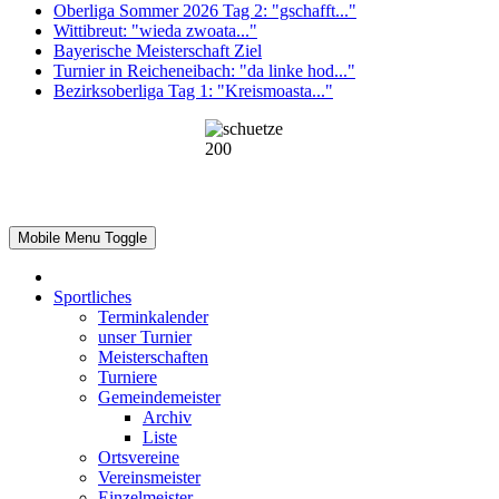
Oberliga Sommer 2026 Tag 2: "gschafft..."
Wittibreut: "wieda zwoata..."
Bayerische Meisterschaft Ziel
Turnier in Reicheneibach: "da linke hod..."
Bezirksoberliga Tag 1: "Kreismoasta..."
Mobile Menu Toggle
Sportliches
Terminkalender
unser Turnier
Meisterschaften
Turniere
Gemeindemeister
Archiv
Liste
Ortsvereine
Vereinsmeister
Einzelmeister