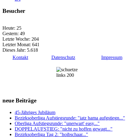
Besucher
Heute:
25
Gestern:
49
Letzte Woche:
204
Letzter Monat:
641
Dieses Jahr:
5.618
Kontakt
Datenschutz
Impressum
neue Beiträge
45-Jähriges Jubiläum
Bezirksoberliga Aufstiegsrunde: "iatz hama aufgstiegn..."
Oberliga Aufstiegsrunde: "unerwart' easy..."
DOPPELAUFSTIEG: "nicht zu hoffen gewagt..."
Bezirksoberliga Tag 2: "hoibschaar..."