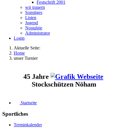
Festschrift 2001
wir trauern
Sonstiges
Listen
Jugend
Nostalgie
Administrator
Login
Aktuelle Seite:
Home
unser Turnier
45 Jahre
Stockschützen Nöham
Startseite
Sportliches
Terminkalender