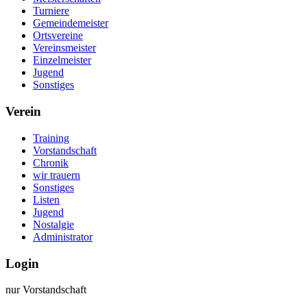
Turniere
Gemeindemeister
Ortsvereine
Vereinsmeister
Einzelmeister
Jugend
Sonstiges
Verein
Training
Vorstandschaft
Chronik
wir trauern
Sonstiges
Listen
Jugend
Nostalgie
Administrator
Login
nur Vorstandschaft