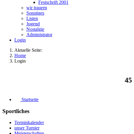
Festschrift 2001
wir trauern
Sonstiges
Listen
Jugend
Nostalgie
Administrator
Login
Aktuelle Seite:
Home
Login
45
Startseite
Sportliches
Terminkalender
unser Turnier
Meisterschaften