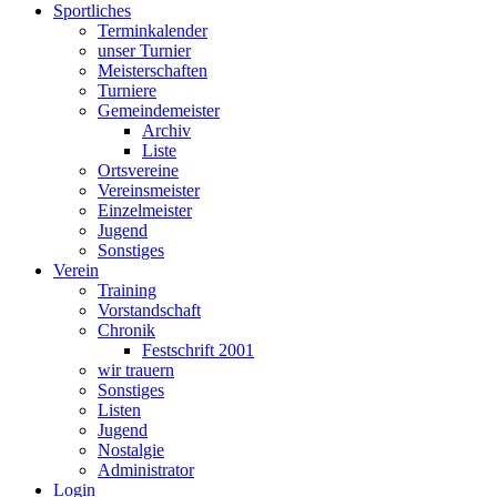
Sportliches
Terminkalender
unser Turnier
Meisterschaften
Turniere
Gemeindemeister
Archiv
Liste
Ortsvereine
Vereinsmeister
Einzelmeister
Jugend
Sonstiges
Verein
Training
Vorstandschaft
Chronik
Festschrift 2001
wir trauern
Sonstiges
Listen
Jugend
Nostalgie
Administrator
Login