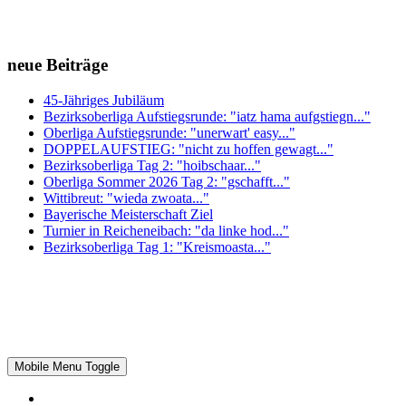
neue Beiträge
45-Jähriges Jubiläum
Bezirksoberliga Aufstiegsrunde: "iatz hama aufgstiegn..."
Oberliga Aufstiegsrunde: "unerwart' easy..."
DOPPELAUFSTIEG: "nicht zu hoffen gewagt..."
Bezirksoberliga Tag 2: "hoibschaar..."
Oberliga Sommer 2026 Tag 2: "gschafft..."
Wittibreut: "wieda zwoata..."
Bayerische Meisterschaft Ziel
Turnier in Reicheneibach: "da linke hod..."
Bezirksoberliga Tag 1: "Kreismoasta..."
Mobile Menu Toggle