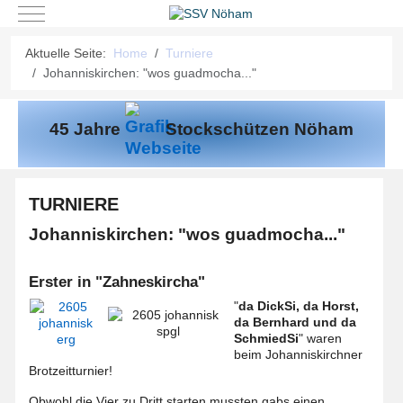
Mobile Menu Toggle
Aktuelle Seite:
Home
Turniere
Johanniskirchen: "wos guadmocha..."
45 Jahre
Stockschützen Nöham
TURNIERE
Johanniskirchen: "wos guadmocha..."
Erster in "Zahneskircha"
"
da DickSi, da Horst,
da Bernhard und da
SchmiedSi
" waren
beim Johanniskirchner
Brotzeitturnier!
Obwohl die Vier zu Dritt starten mussten gabs einen