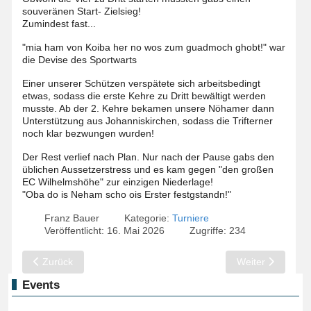
souveränen Start- Zielsieg!
Zumindest fast...
"mia ham von Koiba her no wos zum guadmoch ghobt!" war
die Devise des Sportwarts
Einer unserer Schützen verspätete sich arbeitsbedingt
etwas, sodass die erste Kehre zu Dritt bewältigt werden
musste. Ab der 2. Kehre bekamen unsere Nöhamer dann
Unterstützung aus Johanniskirchen, sodass die Trifterner
noch klar bezwungen wurden!
Der Rest verlief nach Plan. Nur nach der Pause gabs den
üblichen Aussetzerstress und es kam gegen "den großen
EC Wilhelmshöhe" zur einzigen Niederlage!
"Oba do is Neham scho ois Erster festgstandn!"
Franz Bauer
Kategorie:
Turniere
Veröffentlicht: 16. Mai 2026
Zugriffe: 234
Vorheriger Beitrag: Mitterskirchen: "hauptsach Wacker..."
Nächster Beitrag:
Zurück
Weiter
Events