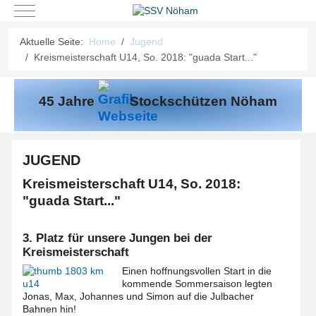
Mobile Menu Toggle
Aktuelle Seite:
Home
Jugend
Kreismeisterschaft U14, So. 2018: "guada Start..."
45 Jahre
Stockschützen Nöham
JUGEND
Kreismeisterschaft U14, So. 2018:
"guada Start..."
3. Platz für unsere Jungen bei der
Kreismeisterschaft
Einen hoffnungsvollen Start in die
kommende Sommersaison legten
Jonas, Max, Johannes und Simon auf die Julbacher
Bahnen hin!