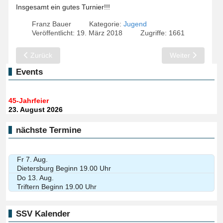
Insgesamt ein gutes Turnier!!!
Franz Bauer
Kategorie:
Jugend
Veröffentlicht: 19. März 2018
Zugriffe: 1661
Vorheriger Beitrag: U14 in Oberhausen: "scho wieda..."
Nächster Beitrag
Zurück
Weiter
Events
45-Jahrfeier
23. August 2026
nächste Termine
Fr 7. Aug.
Dietersburg Beginn 19.00 Uhr
Do 13. Aug.
Triftern Beginn 19.00 Uhr
SSV Kalender