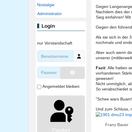
Nostalgie
Gegen Langenargen/
Nachdem dies der m
Administrator
Sieg einfahren! Mi
Login
Gegen den führende
Als sie sich in der
nochmals und endet
nur Vorstandschaft
Aber auch wenn der 
Benutzername
unserer (mittlerwe
Fazit
: Alle hatten 
Passwort
vorhandenen Stärke
gewesen!
Passwort anzeigen
Nicht unmöglich, ab
Angemeldet bleiben
So verabschiedet 
"Schee wars Buam!!
Und zum Schluss, n
Franz Bauer
Passkey