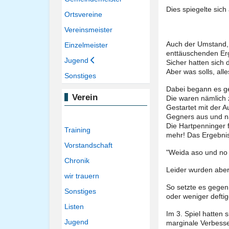
Dies spiegelte sic
Ortsvereine
Vereinsmeister
Auch der Umstand, 
Einzelmeister
enttäuschenden Er
Jugend
Sicher hatten sich
Aber was solls, all
Sonstiges
Dabei begann es ge
Verein
Die waren nämlich 
Gestartet mit der 
Gegners aus und na
Die Hartpenninger f
Training
mehr! Das Ergebnis
Vorstandschaft
"Weida aso und no 
Chronik
Leider wurden aber
wir trauern
So setzte es gegen
Sonstiges
oder weniger defti
Listen
Im 3. Spiel hatten
Jugend
marginale Verbesse