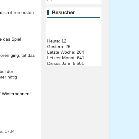
Besucher
lich ihren ersten
e das Spiel
Heute:
12
Gestern:
26
Letzte Woche:
204
oren ging, tat das
Letzter Monat:
641
Dieses Jahr:
5.501
bei der
mer nötig
f Winterbahnen!
fe: 1734