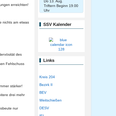
Do 13. Aug.
nungen erreichten!
Triftern Beginn 19.00
Uhr
te nichts am etwas
SSV Kalender
Nervösität des
Links
inen Fehlschuss
Kreis 204
Bezirk II
immer stärker!
BEV
itere drei mehr
Weitschießen
DESV
usbeute nur
IFI