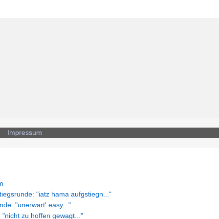
ag: Bezirksmeisterschaft U23: "guade Moral..."
Impressum
m
tiegsrunde: "iatz hama aufgstiegn..."
nde: "unerwart' easy..."
icht zu hoffen gewagt..."