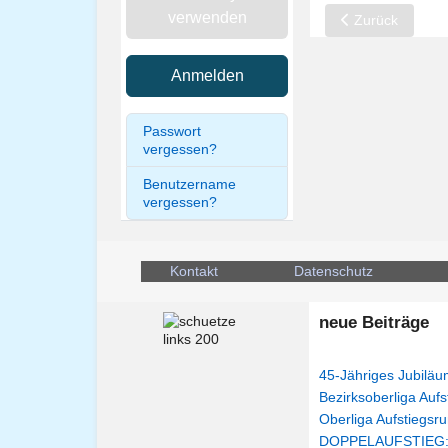
verwenden
Vorheriger Beitr
Zurück
Anmelden
Passwort
vergessen?
Benutzername
vergessen?
Kontakt
Datenschutz
neue Beiträge
45-Jähriges Jubiläu
Bezirksoberliga Aufs
Oberliga Aufstiegsru
DOPPELAUFSTIEG: "n