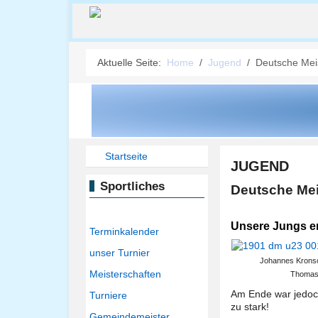
Aktuelle Seite:
Home
Jugend
Deutsche Meis
Startseite
JUGEND
Sportliches
Deutsche Meis
Unsere Jungs er
Terminkalender
unser Turnier
Johannes Kronsch
Meisterschaften
Thomas 
Am Ende war jedoc
Turniere
zu stark!
Gemeindemeister