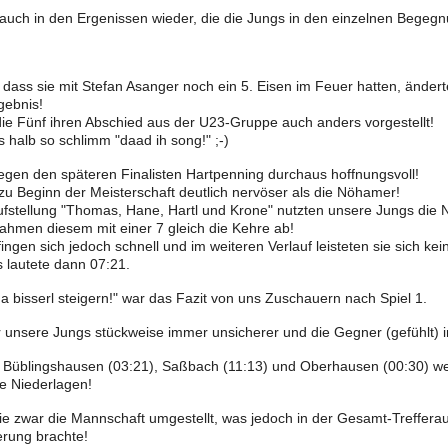
h auch in den Ergenissen wieder, die die Jungs in den einzelnen Begeg
dass sie mit Stefan Asanger noch ein 5. Eisen im Feuer hatten, änder
gebnis!
 die Fünf ihren Abschied aus der U23-Gruppe auch anders vorgestellt!
es halb so schlimm "daad ih song!" ;-)
gen den späteren Finalisten Hartpenning durchaus hoffnungsvoll!
zu Beginn der Meisterschaft deutlich nervöser als die Nöhamer!
Aufstellung "Thomas, Hane, Hartl und Krone" nutzten unsere Jungs die 
hmen diesem mit einer 7 gleich die Kehre ab!
ingen sich jedoch schnell und im weiteren Verlauf leisteten sie sich ke
 lautete dann 07:21.
a bisserl steigern!" war das Fazit von uns Zuschauern nach Spiel 1.
 unsere Jungs stückweise immer unsicherer und die Gegner (gefühlt) 
 Büblingshausen (03:21), Saßbach (11:13) und Oberhausen (00:30) we
ge Niederlagen!
 sie zwar die Mannschaft umgestellt, was jedoch in der Gesamt-Treffera
rung brachte!