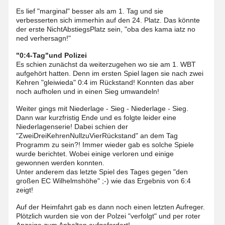
Es lief "marginal" besser als am 1. Tag und sie
verbesserten sich immerhin auf den 24. Platz. Das könnte
der erste NichtAbstiegsPlatz sein, "oba des kama iatz no
ned verhersagn!"
"0:4-Tag"und Polizei
Es schien zunächst da weiterzugehen wo sie am 1. WBT
aufgehört hatten. Denn im ersten Spiel lagen sie nach zwei
Kehren "gleiwieda" 0:4 im Rückstand! Konnten das aber
noch aufholen und in einen Sieg umwandeln!
Weiter gings mit Niederlage - Sieg - Niederlage - Sieg.
Dann war kurzfristig Ende und es folgte leider eine
Niederlagenserie! Dabei schien der
"ZweiDreiKehrenNullzuVierRückstand" an dem Tag
Programm zu sein?! Immer wieder gab es solche Spiele
wurde berichtet. Wobei einige verloren und einige
gewonnen werden konnten.
Unter anderem das letzte Spiel des Tages gegen "den
großen EC Wilhelmshöhe" ;-) wie das Ergebnis von 6:4
zeigt!
Auf der Heimfahrt gab es dann noch einen letzten Aufreger.
Plötzlich wurden sie von der Polzei "verfolgt" und per roter