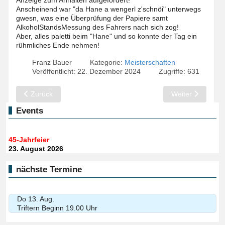
Anzeige zum Anhalten aufgefordert!
Anscheinend war "da Hane a wengerl z'schnöi" unterwegs
gwesn, was eine Überprüfung der Papiere samt
AlkoholStandsMessung des Fahrers nach sich zog!
Aber, alles paletti beim "Hane" und so konnte der Tag ein
rühmliches Ende nehmen!
Franz Bauer
Kategorie:
Meisterschaften
Veröffentlicht: 22. Dezember 2024
Zugriffe: 631
Vorheriger Beitrag: Bezirksoberliga Wi. 24/25 Tag 3: "Finale in 
Nächster Beitrag
Zurück
Weiter
Events
45-Jahrfeier
23. August 2026
nächste Termine
Do 13. Aug.
Triftern Beginn 19.00 Uhr