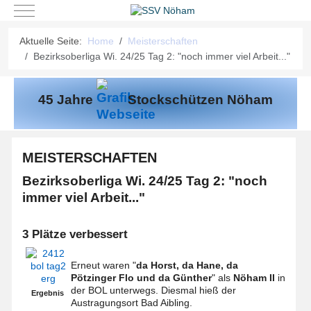
Mobile Menu Toggle
Aktuelle Seite:
Home
Meisterschaften
Bezirksoberliga Wi. 24/25 Tag 2: "noch immer viel Arbeit..."
45 Jahre
Stockschützen Nöham
MEISTERSCHAFTEN
Bezirksoberliga Wi. 24/25 Tag 2: "noch
immer viel Arbeit..."
3 Plätze verbessert
Erneut waren "
da Horst, da Hane, da
Pötzinger Flo und da Günther
" als
Nöham II
in
der BOL unterwegs. Diesmal hieß der
Ergebnis
Austragungsort Bad Aibling.