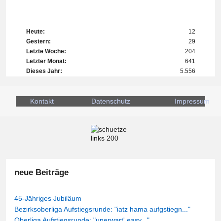
Heute:
12
Gestern:
29
Letzte Woche:
204
Letzter Monat:
641
Dieses Jahr:
5.556
Kontakt
Datenschutz
Impressum
neue Beiträge
45-Jähriges Jubiläum
Bezirksoberliga Aufstiegsrunde: "iatz hama aufgstiegn..."
Oberliga Aufstiegsrunde: "unerwart' easy..."