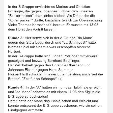
In der B-Gruppe erwischte es Markus und Christian
Pötzinger, die gegen Johannes Eichner bzw. unseren
"Bäckermeister" chancenlos blieben. Als Dritter der die
"Koffer packen" durfte, kristallisierte sich zur Überraschung
Vieler Thomas Kornschnabl heraus. Er musste mit 13:08
dem Horst den Vortritt lassen!
Runde 3:
Hier setzte sich in der A-Gruppe "da Mane"
gegen den Stütz Luggi durch und "da SchmiedSi" hatte
leichtes Spiel mit einem etwas erschöpften Albrecht
Herbert.
In der B-Gruppe hatte sich Florian Pötzinger mittlerweile
gesteigert und bezwang Bernhard Birchinger.
Der Willi behielt gegen den Horst die Oberhand und
Johannes Eichner gegen Hans Stummer.
Florian Hartl schickte mit einer guten Leistung mich "auf die
Bretter". "Zeit für an Schnaps!" :-(
Runde 4:
In der "A" hatten wir nun das Halbfinale erreicht
und "da Mane" schaffte es mit einem 11:06 den Sigi in die
B-Gruppe zu buchsieren!
Damit hatte der Mane das Finale schon mal erreicht und
konnte entspannt der B-Gruppe zuschauen, wie sie seinen
Finalgegner ermittelte.