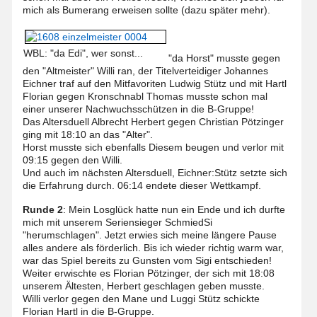
mich als Bumerang erweisen sollte (dazu später mehr).
WBL: "da Edi", wer sonst...
"da Horst" musste gegen
den "Altmeister" Willi ran, der Titelverteidiger Johannes
Eichner traf auf den Mitfavoriten Ludwig Stütz und mit Hartl
Florian gegen Kronschnabl Thomas musste schon mal
einer unserer Nachwuchsschützen in die B-Gruppe!
Das Altersduell Albrecht Herbert gegen Christian Pötzinger
ging mit 18:10 an das "Alter".
Horst musste sich ebenfalls Diesem beugen und verlor mit
09:15 gegen den Willi.
Und auch im nächsten Altersduell, Eichner:Stütz setzte sich
die Erfahrung durch. 06:14 endete dieser Wettkampf.
Runde 2
: Mein Losglück hatte nun ein Ende und ich durfte
mich mit unserem Seriensieger SchmiedSi
"herumschlagen". Jetzt erwies sich meine längere Pause
alles andere als förderlich. Bis ich wieder richtig warm war,
war das Spiel bereits zu Gunsten vom Sigi entschieden!
Weiter erwischte es Florian Pötzinger, der sich mit 18:08
unserem Ältesten, Herbert geschlagen geben musste.
Willi verlor gegen den Mane und Luggi Stütz schickte
Florian Hartl in die B-Gruppe.