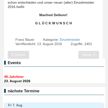
schon entschieden und unser neuer (alter) Einzelmeister
2016 heißt:
Manfred Dellerer!
G L Ü C K W U N S C H
Franz Bauer
Kategorie:
Einzelmeister
Veröffentlicht: 13. August 2016
Zugriffe: 2401
Vorheriger Beitrag: Einzelmeisterschaft 2017: "Jung gega Oid...
Nächster Beitrag:
Zurück
Weiter
Events
45-Jahrfeier
23. August 2026
nächste Termine
Fr 7. Aug.