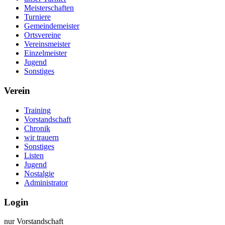
Meisterschaften
Turniere
Gemeindemeister
Ortsvereine
Vereinsmeister
Einzelmeister
Jugend
Sonstiges
Verein
Training
Vorstandschaft
Chronik
wir trauern
Sonstiges
Listen
Jugend
Nostalgie
Administrator
Login
nur Vorstandschaft