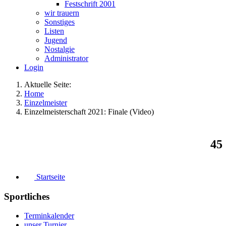
Festschrift 2001
wir trauern
Sonstiges
Listen
Jugend
Nostalgie
Administrator
Login
Aktuelle Seite:
Home
Einzelmeister
Einzelmeisterschaft 2021: Finale (Video)
45
Startseite
Sportliches
Terminkalender
unser Turnier