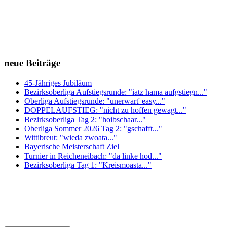
neue Beiträge
45-Jähriges Jubiläum
Bezirksoberliga Aufstiegsrunde: "iatz hama aufgstiegn..."
Oberliga Aufstiegsrunde: "unerwart' easy..."
DOPPELAUFSTIEG: "nicht zu hoffen gewagt..."
Bezirksoberliga Tag 2: "hoibschaar..."
Oberliga Sommer 2026 Tag 2: "gschafft..."
Wittibreut: "wieda zwoata..."
Bayerische Meisterschaft Ziel
Turnier in Reicheneibach: "da linke hod..."
Bezirksoberliga Tag 1: "Kreismoasta..."