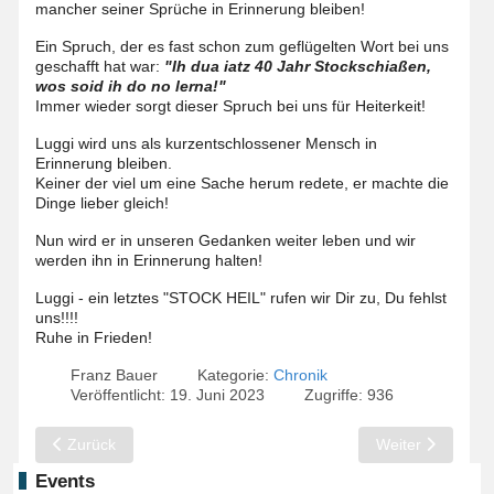
mancher seiner Sprüche in Erinnerung bleiben!
Ein Spruch, der es fast schon zum geflügelten Wort bei uns
geschafft hat war:
"Ih dua iatz 40 Jahr Stockschiaßen,
wos soid ih do no lerna!"
Immer wieder sorgt dieser Spruch bei uns für Heiterkeit!
Luggi wird uns als kurzentschlossener Mensch in
Erinnerung bleiben.
Keiner der viel um eine Sache herum redete, er machte die
Dinge lieber gleich!
Nun wird er in unseren Gedanken weiter leben und wir
werden ihn in Erinnerung halten!
Luggi - ein letztes "STOCK HEIL" rufen wir Dir zu, Du fehlst
uns!!!!
Ruhe in Frieden!
Franz Bauer
Kategorie:
Chronik
Veröffentlicht: 19. Juni 2023
Zugriffe: 936
Vorheriger Beitrag: Maibaumfest 2023: "überrend..."
Nächster Beitrag
Zurück
Weiter
Events