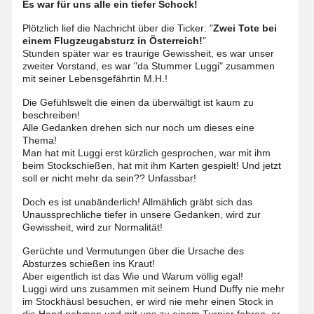
Es war für uns alle ein tiefer Schock!
Plötzlich lief die Nachricht über die Ticker: "
Zwei Tote bei
einem Flugzeugabsturz in Österreich!
"
Stunden später war es traurige Gewissheit, es war unser
zweiter Vorstand, es war "da Stummer Luggi" zusammen
mit seiner Lebensgefährtin M.H.!
Die Gefühlswelt die einen da überwältigt ist kaum zu
beschreiben!
Alle Gedanken drehen sich nur noch um dieses eine
Thema!
Man hat mit Luggi erst kürzlich gesprochen, war mit ihm
beim Stockschießen, hat mit ihm Karten gespielt! Und jetzt
soll er nicht mehr da sein?? Unfassbar!
Doch es ist unabänderlich! Allmählich gräbt sich das
Unaussprechliche tiefer in unsere Gedanken, wird zur
Gewissheit, wird zur Normalität!
Gerüchte und Vermutungen über die Ursache des
Absturzes schießen ins Kraut!
Aber eigentlich ist das Wie und Warum völlig egal!
Luggi wird uns zusammen mit seinem Hund Duffy nie mehr
im Stockhäusl besuchen, er wird nie mehr einen Stock in