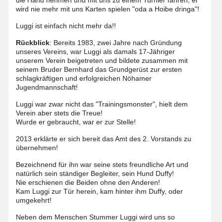
die Hand nehmen und mit uns zu einem Turnier fahren, er
wird nie mehr mit uns Karten spielen "oda a Hoibe dringa"!
Luggi ist einfach nicht mehr da!!
Rückblick
: Bereits 1983, zwei Jahre nach Gründung
unseres Vereins, war Luggi als damals 17-Jähriger
unserem Verein beigetreten und bildete zusammen mit
seinem Bruder Bernhard das Grundgerüst zur ersten
schlagkräftigen und erfolgreichen Nöhamer
Jugendmannschaft!
Luggi war zwar nicht das "Trainingsmonster", hielt dem
Verein aber stets die Treue!
Wurde er gebraucht, war er zur Stelle!
2013 erklärte er sich bereit das Amt des 2. Vorstands zu
übernehmen!
Bezeichnend für ihn war seine stets freundliche Art und
natürlich sein ständiger Begleiter, sein Hund Duffy!
Nie erschienen die Beiden ohne den Anderen!
Kam Luggi zur Tür herein, kam hinter ihm Duffy, oder
umgekehrt!
Neben dem Menschen Stummer Luggi wird uns so